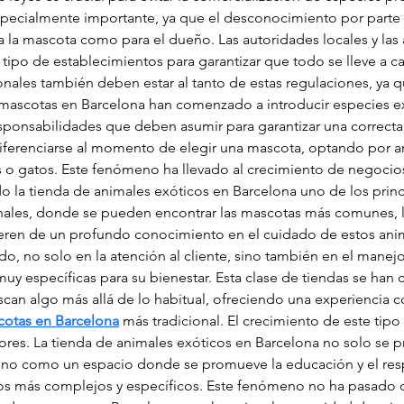
especialmente importante, ya que el desconocimiento por parte
a la mascota como para el dueño. Las autoridades locales y las
tipo de establecimientos para garantizar que todo se lleve a c
ionales también deben estar al tanto de estas regulaciones, ya
 mascotas en Barcelona han comenzado a introducir especies exó
sponsabilidades que deben asumir para garantizar una correcta
ferenciarse al momento de elegir una mascota, optando por a
o gatos. Este fenómeno ha llevado al crecimiento de negocios 
 la tienda de animales exóticos en Barcelona uno de los princi
ionales, donde se pueden encontrar las mascotas más comunes, l
ieren de un profundo conocimiento en el cuidado de estos anim
do, no solo en la atención al cliente, sino también en el manej
 específicas para su bienestar. Esta clase de tiendas se han 
scan algo más allá de lo habitual, ofreciendo una experiencia c
cotas en Barcelona
 más tradicional. El crecimiento de este tipo
ores. La tienda de animales exóticos en Barcelona no solo se
sino como un espacio donde se promueve la educación y el res
s más complejos y específicos. Este fenómeno no ha pasado d