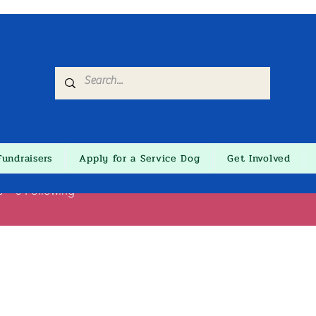
Fundraisers
Apply for a Service Dog
Get Involved
nimal
s
0
Following