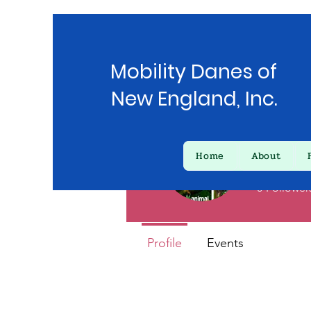
Mobility Danes of
New England, Inc.
Home
About
mona
0
Follower
Profile
Events