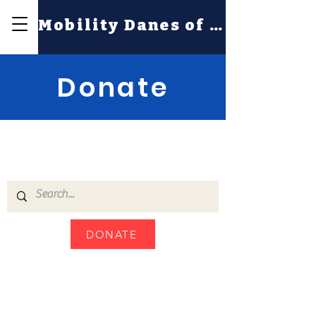
Mobility Danes of NE
Donate
Mobility Danes of
New England, Inc.
DONATE